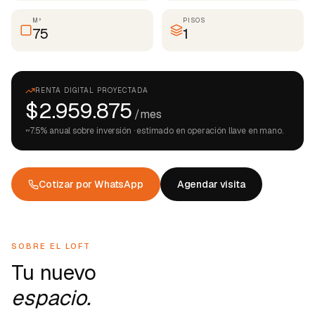
M²
PISOS
75
1
RENTA DIGITAL PROYECTADA
$2.959.875
/mes
~
7.5
% anual sobre inversión · estimado en operación llave en mano.
Cotizar por WhatsApp
Agendar visita
SOBRE EL LOFT
Tu nuevo
espacio.