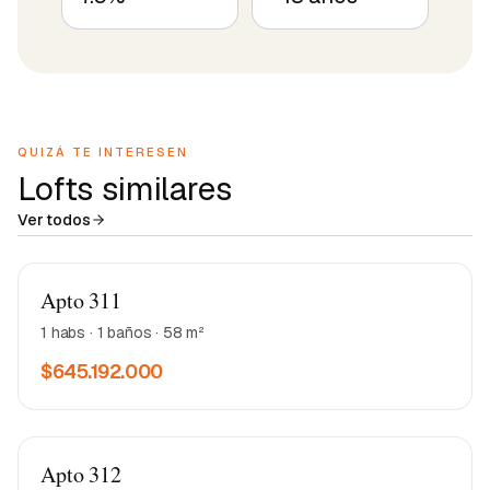
QUIZÁ TE INTERESEN
Lofts similares
Ver todos
Matea 2
Apto 311
1 habs · 1 baños · 58 m²
$645.192.000
Matea 2
Apto 312