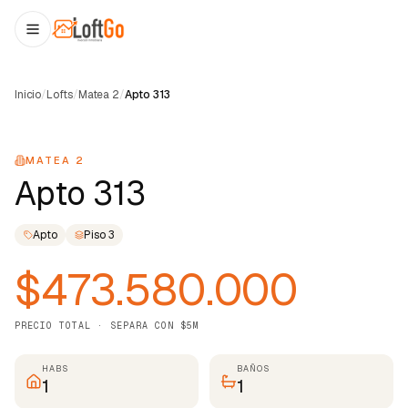
Inicio
/
Lofts
/
Matea 2
/
Apto 313
1
/
22
MATEA 2
Apto 313
Apto
Piso
3
$473.580.000
PRECIO TOTAL · SEPARA CON $5M
HABS
BAÑOS
1
1