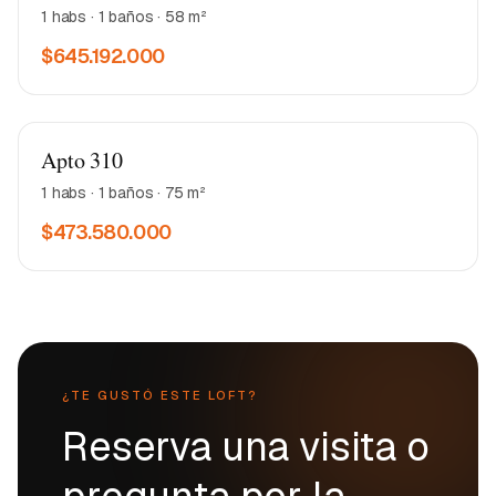
1 habs · 1 baños · 58 m²
$645.192.000
Matea 2
Apto 310
1 habs · 1 baños · 75 m²
$473.580.000
¿TE GUSTÓ ESTE LOFT?
Reserva una visita o