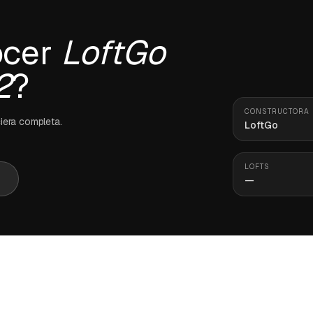
ocer
LoftGo
2
?
CONSTRUCTORA
ciera completa.
LoftGo
LOFTS
—