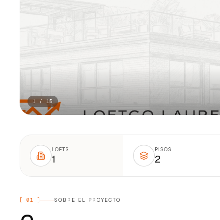
1
/
15
LOFTS
PISOS
1
2
[
01
]
SOBRE EL PROYECTO