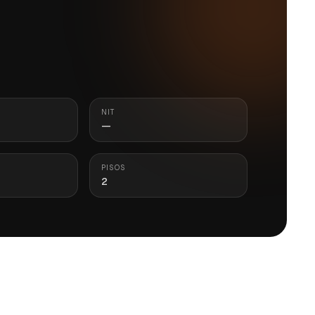
NIT
—
PISOS
2