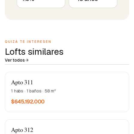
QUIZÁ TE INTERESEN
Lofts similares
Ver todos
Matea 2
Apto 311
1 habs · 1 baños · 58 m²
$645.192.000
Matea 2
Apto 312