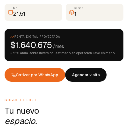
M²
PISOS
21.51
1
RENTA DIGITAL PROYECTADA
$1.640.675
/mes
~
7.5
% anual sobre inversión · estimado en operación llave en mano.
Cotizar por WhatsApp
Agendar visita
SOBRE EL LOFT
Tu nuevo
espacio.