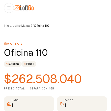
Inicio
/
Lofts
/
Matea 2
/
Oficina 110
1
/
22
MATEA 2
Oficina 110
Oficina
Piso
1
$262.508.040
PRECIO TOTAL · SEPARA CON $5M
HABS
BAÑOS
1
1