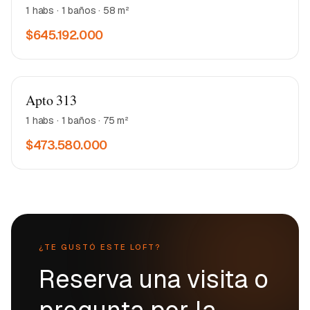
1 habs · 1 baños · 58 m²
$645.192.000
Matea 2
Apto 313
1 habs · 1 baños · 75 m²
$473.580.000
¿TE GUSTÓ ESTE LOFT?
Reserva una visita o