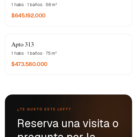
1 habs · 1 baños · 58 m²
$645.192.000
Matea 2
Apto 313
1 habs · 1 baños · 75 m²
$473.580.000
¿TE GUSTÓ ESTE LOFT?
Reserva una visita o