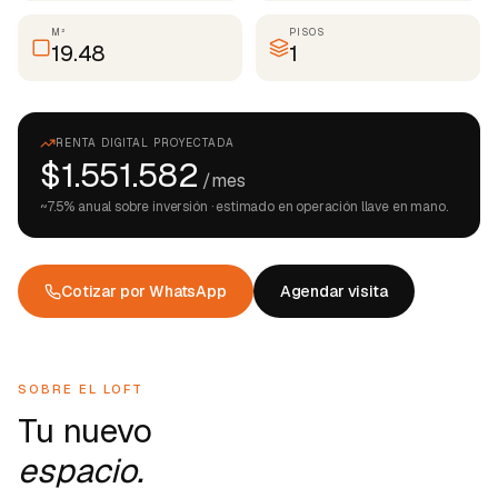
M²
PISOS
19.48
1
RENTA DIGITAL PROYECTADA
$1.551.582
/mes
~
7.5
% anual sobre inversión · estimado en operación llave en mano.
Cotizar por WhatsApp
Agendar visita
SOBRE EL LOFT
Tu nuevo
espacio.