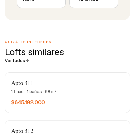
QUIZÁ TE INTERESEN
Lofts similares
Ver todos
Matea 2
Apto 311
1 habs · 1 baños · 58 m²
$645.192.000
Matea 2
Apto 312