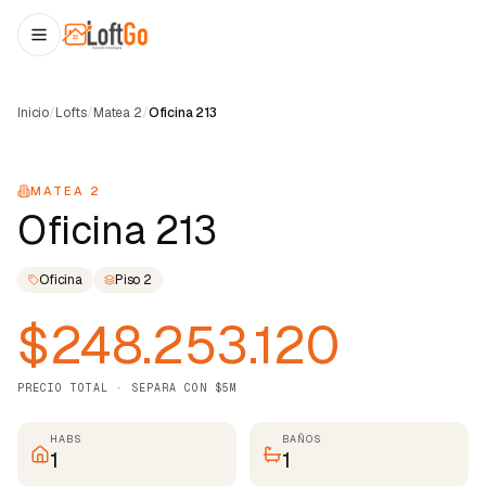
Inicio
/
Lofts
/
Matea 2
/
Oficina 213
1
/
22
MATEA 2
Oficina 213
Oficina
Piso
2
$248.253.120
PRECIO TOTAL · SEPARA CON $5M
HABS
BAÑOS
1
1