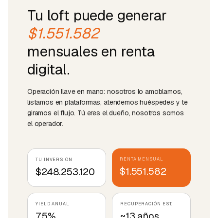
Tu loft puede generar
$1.551.582
mensuales en renta
digital.
Operación llave en mano: nosotros lo amoblamos,
listamos en plataformas, atendemos huéspedes y te
giramos el flujo. Tú eres el dueño, nosotros somos
el operador.
RENTA MENSUAL
TU INVERSIÓN
$1.551.582
$248.253.120
YIELD ANUAL
RECUPERACIÓN EST.
7.5%
~13 años