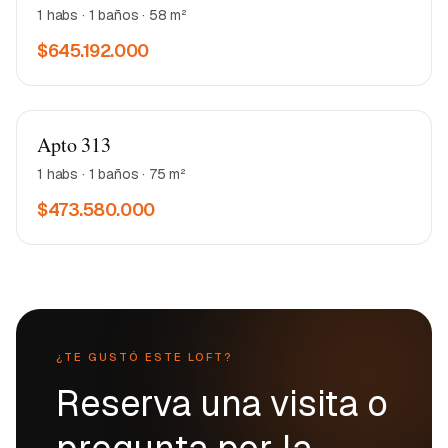
1 habs · 1 baños · 58 m²
$645.192.000
Matea 2
Apto 313
1 habs · 1 baños · 75 m²
$473.580.000
¿TE GUSTÓ ESTE LOFT?
Reserva una visita o