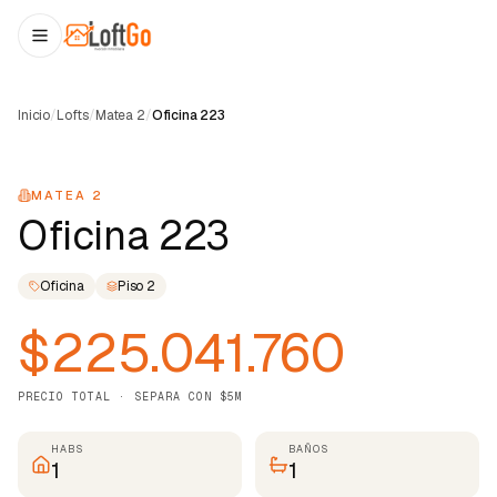
Inicio
/
Lofts
/
Matea 2
/
Oficina 223
1
/
22
MATEA 2
Oficina 223
Oficina
Piso
2
$225.041.760
PRECIO TOTAL · SEPARA CON $5M
HABS
BAÑOS
1
1