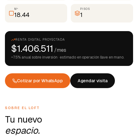
M²
PISOS
18.44
1
RENTA DIGITAL PROYECTADA
$1.406.511
/mes
~
7.5
% anual sobre inversión · estimado en operación llave en mano.
Cotizar por WhatsApp
Agendar visita
SOBRE EL LOFT
Tu nuevo
espacio.