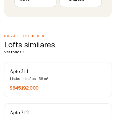
QUIZÁ TE INTERESEN
Lofts similares
Ver todos
Matea 2
Apto 311
1 habs · 1 baños · 58 m²
$645.192.000
Matea 2
Apto 312